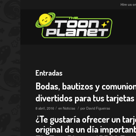
Hire us o
Entradas
Bodas, bautizos y comunione
divertidos para tus tarjetas
/
/
8 abril, 2016
en
Noticias
por
David Figueiras
¿Te gustaría ofrecer un tar
original de un día importan