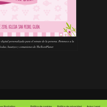
 digital personalizada para el retrato de la persona. Pertenece a la
 bodas, bautizos y comuniones de TheToonPlanet
 Illustration
Política de cookies
Política de privacidad
Aviso Legal