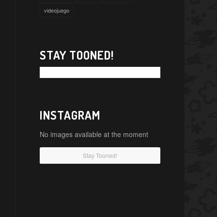
videojuego
STAY TOONED!
INSTAGRAM
No images available at the moment
Stay Tooned!