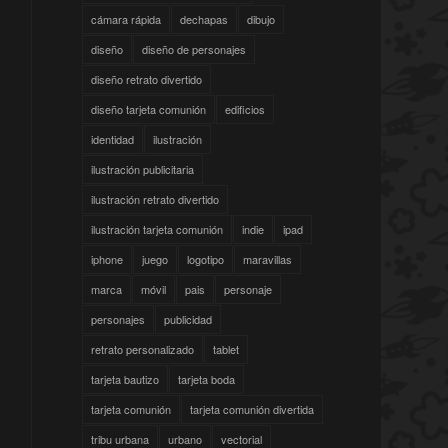
cámara rápida
dechapas
dibujo
diseño
diseño de personajes
diseño retrato divertido
diseño tarjeta comunión
edificios
identidad
ilustración
ilustración publicitaria
ilustración retrato divertido
ilustración tarjeta comunión
indie
ipad
iphone
juego
logotipo
maravillas
marca
móvil
pais
personaje
personajes
publicidad
retrato personalizado
tablet
tarjeta bautizo
tarjeta boda
tarjeta comunión
tarjeta comunión divertida
tribu urbana
urbano
vectorial