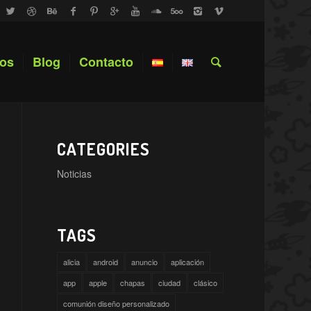
ros
Blog
Contacto
CATEGORIES
Noticias
TAGS
alicia
android
anuncio
aplicación
app
apple
chapas
ciudad
clásico
comunión diseño personalizado