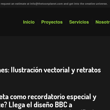
r request an estimate at
info@thetoonplanet.com
and get into the creative universe.
Inicio
Proyectos
Servicios
Nosot
s: Ilustración vectorial y retratos
jeta como recordatorio especial y
te? Llega el diseño BBC a