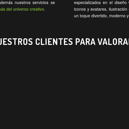
Además nuestros servicios se
especializados en el diseño 
s del universo creativo
.
iconos y avatares, ilustració
un toque divertido, moderno y
UESTROS CLIENTES PARA VALOR
on David durante varios años y he tenido la
los mejores ilustradores del sector. Puede t
to en una realidad para publicidad. Catálog
o dices y él lo hace posible! Gracias David 
buen trabajo.
Alex Prieto