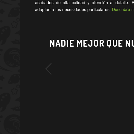
acabados de alta calidad y atención al detalle. 
adaptan a tus necesidades particulares.
Descubre má
NADIE MEJOR QUE N
rior
He trabajado c
contar con uno de 
idea o concep
empaquetados… tu l