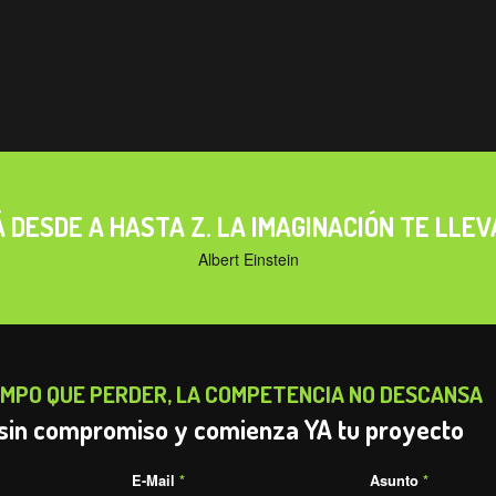
Vicepresidente (Eolo-Sport)
–
Eolo-Sport Industrias S.A. - eolo.co
 DESDE A HASTA Z. LA IMAGINACIÓN TE LLE
Albert Einstein
EMPO QUE PERDER, LA COMPETENCIA NO DESCANSA
sin compromiso y comienza YA tu proyecto
E-Mail
*
Asunto
*