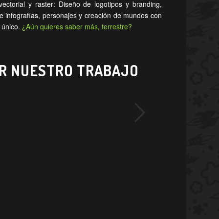
vectorial y raster: Diseño de logotipos y branding,
n e infografías, personajes y creación de mundos con
 único.
¿Aún quieres saber más, terrestre?
AR NUESTRO TRABAJO
Posterior
 suerte de poder
ransformar cualquier
os, productos,
por tu dedicación y